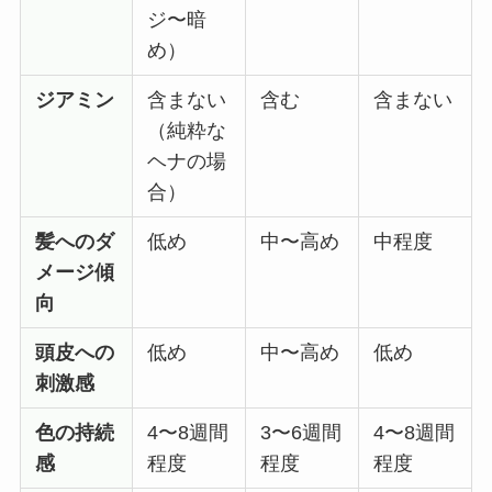
ジ〜暗
め）
ジアミン
含まない
含む
含まない
（純粋な
ヘナの場
合）
髪へのダ
低め
中〜高め
中程度
メージ傾
向
頭皮への
低め
中〜高め
低め
刺激感
色の持続
4〜8週間
3〜6週間
4〜8週間
感
程度
程度
程度