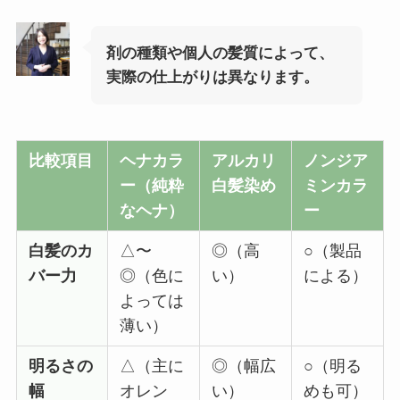
剤の種類や個人の髪質によって、
実際の仕上がりは異なります。
比較項目
ヘナカラ
アルカリ
ノンジア
ー（純粋
白髪染め
ミンカラ
なヘナ）
ー
白髪のカ
△〜
◎（高
○（製品
バー力
◎（色に
い）
による）
よっては
薄い）
明るさの
△（主に
◎（幅広
○（明る
幅
オレン
い）
めも可）