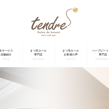
各サービス
まつ毛カール
まつ毛カール
ハーブピーリ
店舗紹介
専門店
お客様の声
専門店
Shop
Eyelash
voice2
Herbalpe