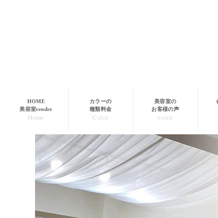
HOME
カラーの
美容室の
美容室tendre
種類料金
お客様の声
Home
Color
voice