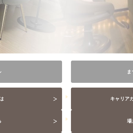
ル
ま
>
は
キャリア
>
る
場